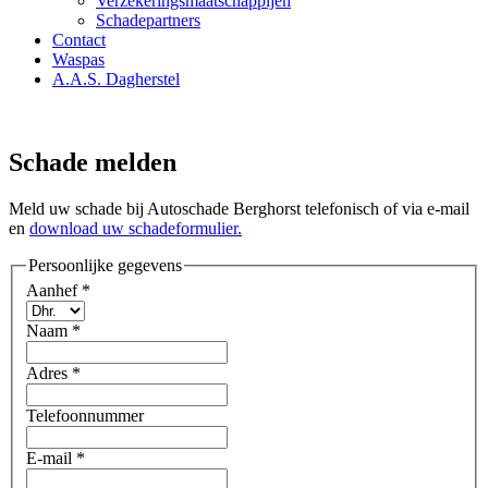
Verzekeringsmaatschappijen
Schadepartners
Contact
Waspas
A.A.S. Dagherstel
Schade melden
Meld uw schade bij Autoschade Berghorst telefonisch of via e-mail
en
download uw schadeformulier.
Persoonlijke gegevens
Aanhef
*
Naam
*
Adres
*
Telefoonnummer
E-mail
*