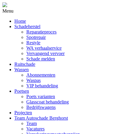
Menu
Home
Schadeherstel
Reparatieproces
Spotrepair
Restyle
WA verhaalservice
Vervangend vervoer
Schade melden
Ruitschade
Wassen
Abonnementen
Waspas
VIP behandeling
Poetsen
Poets varianten
Glasscoat behandeling
Bedrijfswagens
Projecten
Team Autoschade Berghorst
Team
Vacatures